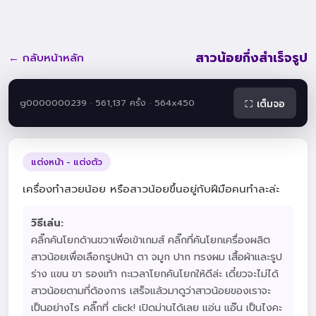
สาวน้อยกึ่งสำเร็จรูป
← กลับหน้าหลัก
g0000000239 · 561,137 ครั้ง · 564x450
⛶ เต็มจอ
แต่งหน้า - แต่งตัว
เครื่องทำสวยน้อย หรือสาวน้อยขึ้นอยู่กับฝีมือคนทำละล่ะ
วิธีเล่น:
คลิ๊กคันโยกด้านขวาเพื่อเข้าเกมส์ คลิ๊กที่คันโยกเครื่องผลิต
สาวน้อยเพื่อเลือกรูปหน้า ตา จมูก ปาก ทรงผม เสื้อผ้าและรูป
ร่าง แขน ขา รองเท้า กะเวลาโยกคันโยกให้ดีล่ะ เดี๋ยวจะไม่ได้
สาวน้อยตามที่ต้องการ เสร็จแล้วมาดูว่าสาวน้อยของเราจะ
เป็นอย่างไร คลิ๊กที่ click! เปิดม่านได้เลย แอ่น แอ๊น เป็นไงคะ