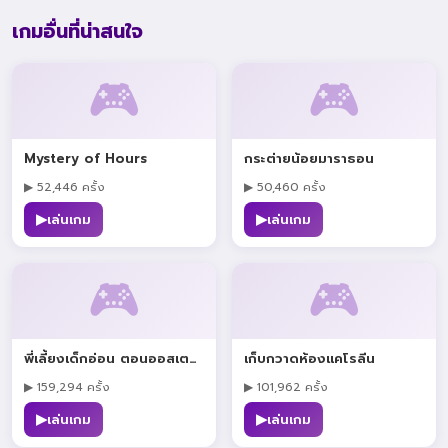
เกมอื่นที่น่าสนใจ
🎮
🎮
Mystery of Hours
กระต่ายน้อยมาราธอน
▶ 52,446 ครั้ง
▶ 50,460 ครั้ง
▶
▶
เล่นเกม
เล่นเกม
🎮
🎮
พี่เลี้ยงเด็กอ่อน ตอนออสเตรเลีย
เก็บกวาดห้องแคโรลีน
▶ 159,294 ครั้ง
▶ 101,962 ครั้ง
▶
▶
เล่นเกม
เล่นเกม