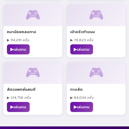
🎮
🎮
หมาน้อยหลงทาง
เข้าครัวทำขนม
▶ 94,291 ครั้ง
▶ 76,823 ครั้ง
▶
▶
เล่นเกม
เล่นเกม
🎮
🎮
สัตวแพทย์แสนดี
ทางลัด
▶ 214,756 ครั้ง
▶ 84,034 ครั้ง
▶
▶
เล่นเกม
เล่นเกม