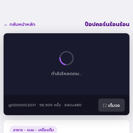
ป็อปคอร์นร้อนร้อน
← กลับหน้าหลัก
กำลังโหลดเกม...
g0000002031 · 58,909 ครั้ง · 640x480
⛶ เต็มจอ
อาหาร - ขนม - เครื่องดื่ม