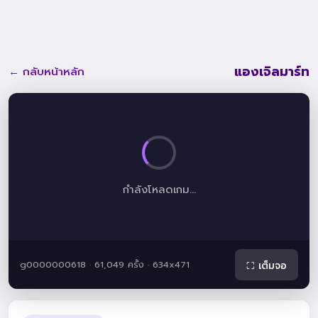
แองเจิลมาร์ท
← กลับหน้าหลัก
กำลังโหลดเกม...
g0000000618 · 61,049 ครั้ง · 634x471
⛶ เต็มจอ