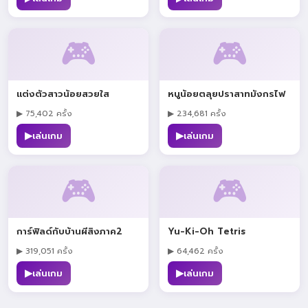
🎮
🎮
แต่งตัวสาวน้อยสวยใส
หนูน้อยตลุยปราสาทมังกรไฟ
▶ 75,402 ครั้ง
▶ 234,681 ครั้ง
▶
▶
เล่นเกม
เล่นเกม
🎮
🎮
การ์ฟิลด์กับบ้านผีสิงภาค2
Yu-Ki-Oh Tetris
▶ 319,051 ครั้ง
▶ 64,462 ครั้ง
▶
▶
เล่นเกม
เล่นเกม