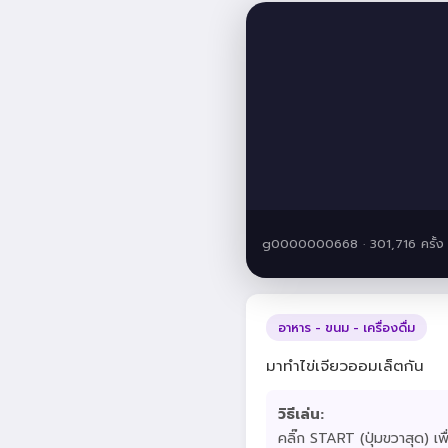
g0000000668 · 301,716 ครั้ง
อาหาร - ขนม - เครื่องดื่ม
มาทำไข่เจียวออมเล็ตกัน
วิธีเล่น:
คลิ๊ก START (ปุ่มขวาสุด) เพื