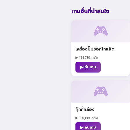
เกมอื่นที่น่าสนใจ
🎮
เครื่องปั๊มช็อกโกแล็ต
▶ 191,716 ครั้ง
▶
เล่นเกม
🎮
คุ๊กกี้กล่อง
▶ 101,145 ครั้ง
▶
เล่นเกม