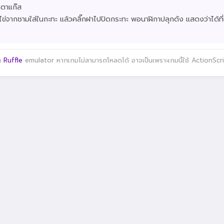
ดเตาแก๊ส
ข่จากชามใส่ในกะทะ แล้วคลิ๊กฝาไปปิดกระทะ พอนาฬิกาปลุกดัง แสดงว่าได้ที่แล
าน
Ruffle
emulator หากเกมไม่สามารถโหลดได้ อาจเป็นเพราะเกมนี้ใช้ ActionScript