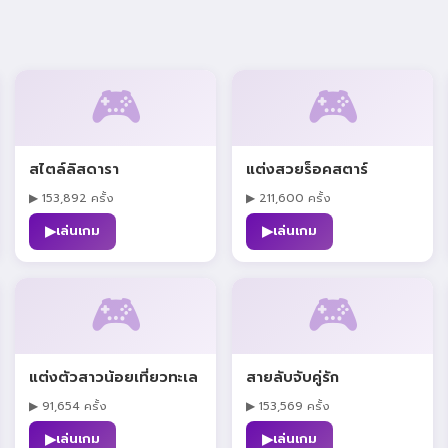
🎮
🎮
สไตล์ลิสดารา
แต่งสวยร็อคสตาร์
▶ 153,892 ครั้ง
▶ 211,600 ครั้ง
▶
▶
เล่นเกม
เล่นเกม
🎮
🎮
แต่งตัวสาวน้อยเที่ยวทะเล
สายลับจับคู่รัก
▶ 91,654 ครั้ง
▶ 153,569 ครั้ง
▶
▶
เล่นเกม
เล่นเกม