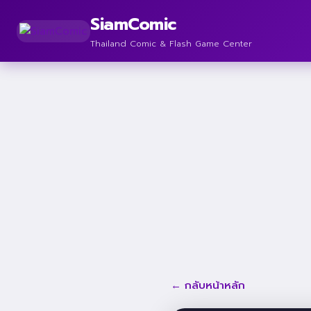
SiamComic
Thailand Comic & Flash Game Center
← กลับหน้าหลัก