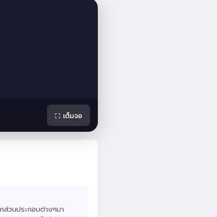
⛶ เต็มจอ
 คลิ๊กส่วนประกอบต่างๆมา