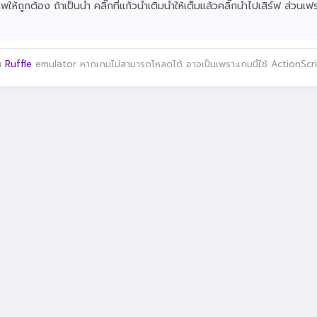
้ถูกต้อง ถ้าเป็นน้ำ คลิ๊กที่แก้วน้ำเติมน้ำให้เต็มแล้วคลิ๊กนำไปเสิร์ฟ ส่วนเ
าน
Ruffle
emulator หากเกมไม่สามารถโหลดได้ อาจเป็นเพราะเกมนี้ใช้ ActionScript