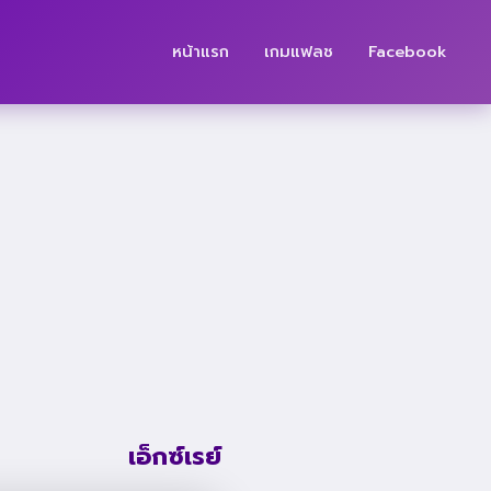
หน้าแรก
เกมแฟลช
Facebook
เอ็กซ์เรย์