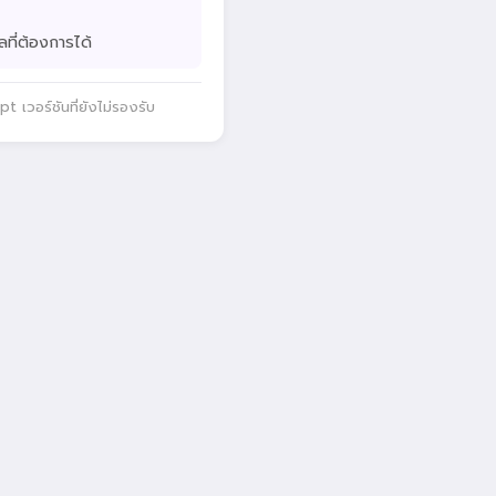
ลที่ต้องการได้
 เวอร์ชันที่ยังไม่รองรับ