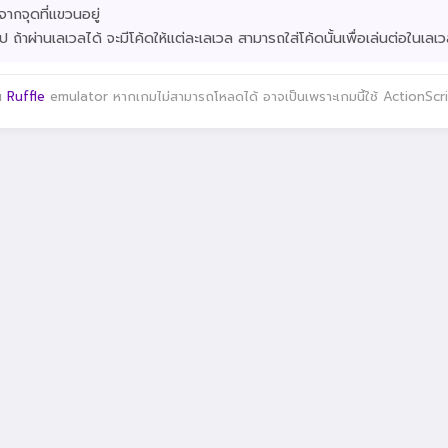
จากจุดที่แขวนอยู่
ไป ถ้าผ่านเลเวลได้ จะมีโค้ดให้แต่ละเลเวล สามารถใส่โค้ดนั้นเพื่อเล่นต่อในเลเว
าน
Ruffle
emulator หากเกมไม่สามารถโหลดได้ อาจเป็นเพราะเกมนี้ใช้ ActionScript