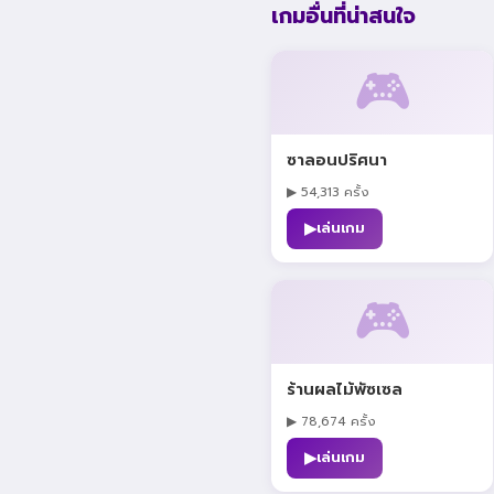
เกมอื่นที่น่าสนใจ
🎮
ซาลอนปริศนา
▶ 54,313 ครั้ง
▶
เล่นเกม
🎮
ร้านผลไม้พัซเซล
▶ 78,674 ครั้ง
▶
เล่นเกม