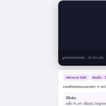
g0000000689 · 79,312 ครั้ง 
บริหารงาน ไอคิว
พัซเซิ่ล - จ
เกมพัซเซลแบบแปลก ๆ แต่ส
วิธีเล่น:
คลิ๊ก PLAY เพื่อเริ่ม ใช้ลู