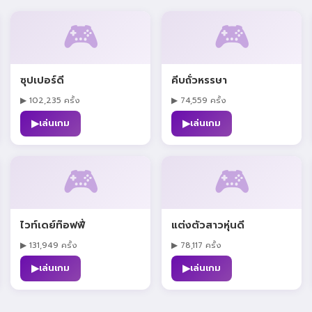
🎮
🎮
ซุปเปอร์ดี
คีบถั่วหรรษา
▶ 102,235 ครั้ง
▶ 74,559 ครั้ง
▶
▶
เล่นเกม
เล่นเกม
🎮
🎮
ไวท์เดย์ท๊อฟฟี่
แต่งตัวสาวหุ่นดี
▶ 131,949 ครั้ง
▶ 78,117 ครั้ง
▶
▶
เล่นเกม
เล่นเกม