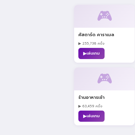
🎮
คัสตาร์ด คาราเมล
▶ 255,738 ครั้ง
▶
เล่นเกม
🎮
ร้านอาหารเช้า
▶ 63,459 ครั้ง
▶
เล่นเกม