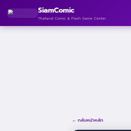
SiamComic
Thailand Comic & Flash Game Center
← กลับหน้าหลัก