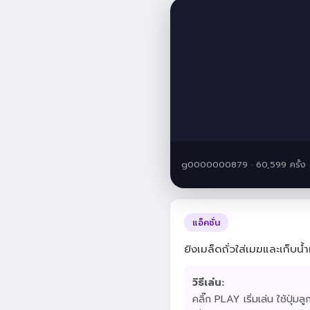
g0000000879 · 60,599 ครั้ง
แอ็คชั่น
ยิงเมล็ดถั่วใส่เมฆและเก็บน
วิธีเล่น:
คลิ๊ก PLAY เริ่มเล่น ใช้ปุ่