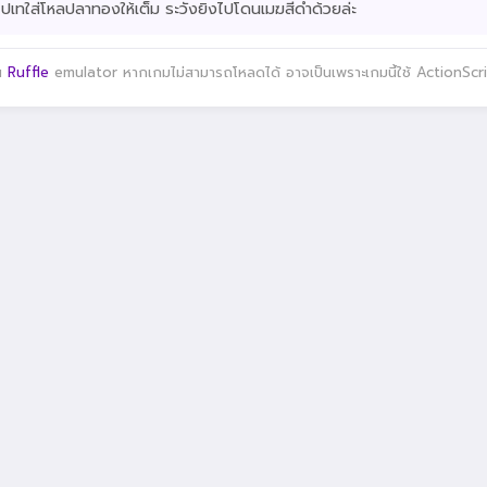
ินไปเทใส่โหลปลาทองให้เต็ม ระวังยิงไปโดนเมฆสีดำด้วยล่ะ
าน
Ruffle
emulator หากเกมไม่สามารถโหลดได้ อาจเป็นเพราะเกมนี้ใช้ ActionScript