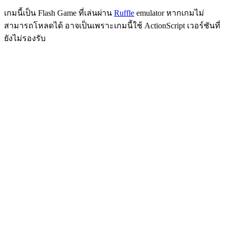
เกมนี้เป็น Flash Game ที่เล่นผ่าน
Ruffle
emulator หากเกมไม่
สามารถโหลดได้ อาจเป็นเพราะเกมนี้ใช้ ActionScript เวอร์ชันที่
ยังไม่รองรับ