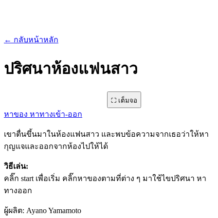
← กลับหน้าหลัก
ปริศนาห้องแฟนสาว
⛶ เต็มจอ
g0000003146 · 54,805 ครั้ง · 660x500
หาของ หาทางเข้า-ออก
เขาตื่นขึ้นมาในห้องแฟนสาว และพบข้อความจากเธอว่าให้หา
กุญแจและออกจากห้องไปให้ได้
วิธีเล่น:
คลิ๊ก start เพื่อเริ่ม คลิ๊กหาของตามที่ต่าง ๆ มาใช้ไขปริศนา หา
ทางออก
ผู้ผลิต: Ayano Yamamoto