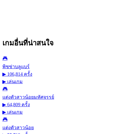
เกมอื่นที่น่าสนใจ
🎮
พิซซ่าบลูแบร์
▶ 106,814 ครั้ง
▶
เล่นเกม
🎮
แต่งตัวสาวน้อยมหัศจรรย์
▶ 64,809 ครั้ง
▶
เล่นเกม
🎮
แต่งตัวสาวน้อย