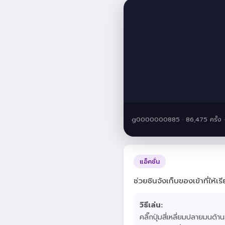
g0000000885 · 86,475 ครั้ง
แอ็คชั่น
ช่วยชินจังเก็บของเข้าที่ให้เร
วิธีเล่น:
คลิ๊กปุ่มสี่เหลี่ยมปลายมนด้าน