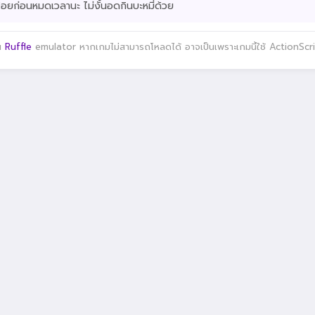
ร้อยก่อนหมดเวลานะ ไม่งั้นอดกินบะหมี่ด้วย
าน
Ruffle
emulator หากเกมไม่สามารถโหลดได้ อาจเป็นเพราะเกมนี้ใช้ ActionScript