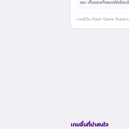
ขยะ เก็บของทั้งหมดให้เรียบ
เกมนี้เป็น Flash Game ที่เล่นผ่
เกมอื่นที่น่าสนใจ