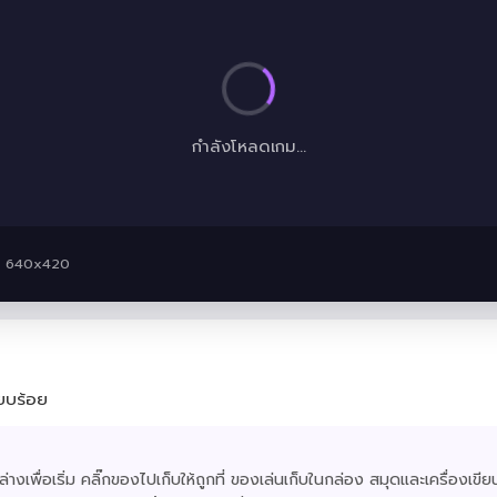
กำลังโหลดเกม...
 · 640x420
ียบร้อย
ล่างเพื่อเริ่ม คลิ๊กของไปเก็บให้ถูกที่ ของเล่นเก็บในกล่อง สมุดและเครื่องเขีย