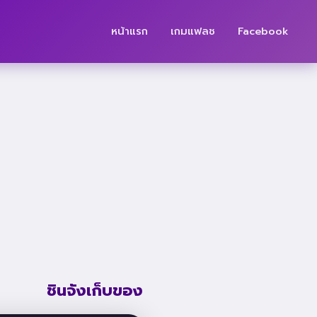
หน้าแรก
เกมแฟลช
Facebook
ชินจังเก็บของ