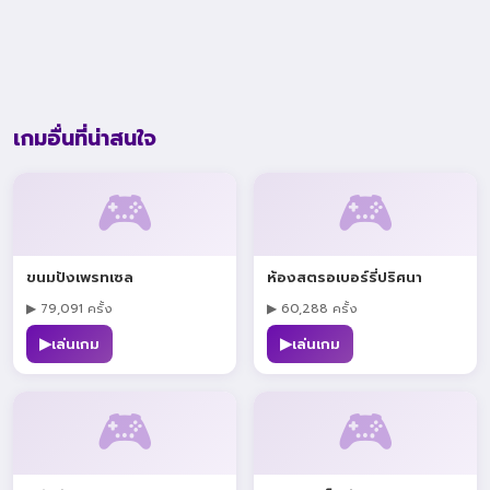
เกมอื่นที่น่าสนใจ
🎮
🎮
ขนมปังเพรทเซล
ห้องสตรอเบอร์รี่ปริศนา
▶ 79,091 ครั้ง
▶ 60,288 ครั้ง
▶
▶
เล่นเกม
เล่นเกม
🎮
🎮