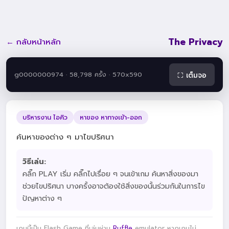
The Privacy
← กลับหน้าหลัก
g0000000974 · 58,798 ครั้ง · 570x590
⛶ เต็มจอ
บริหารงาน ไอคิว
หาของ หาทางเข้า-ออก
ค้นหาของต่าง ๆ มาไขปริศนา
วิธีเล่น:
คลิ๊ก PLAY เริ่ม คลิ๊กไปเรื่อย ๆ จนเข้าเกม ค้นหาสิ่งของมา
ช่วยไขปริศนา บางครั้งอาจต้องใช้สิ่งของนั้นร่วมกันในการไข
ปัญหาต่าง ๆ
เกมนี้เป็น Flash Game ที่เล่นผ่าน
Ruffle
emulator หากเกมไม่