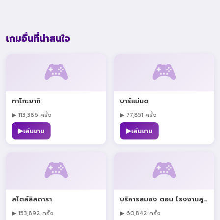
เกมอื่นที่น่าสนใจ
🎮
🎮
ทาโกะยากิ
บาร์แม่มด
▶ 113,386 ครั้ง
▶ 77,851 ครั้ง
▶
▶
เล่นเกม
เล่นเกม
🎮
🎮
สไตล์ลิสดารา
บริหารสมอง ตอน โรงงานลูกอมหลากสี
▶ 153,892 ครั้ง
▶ 60,842 ครั้ง