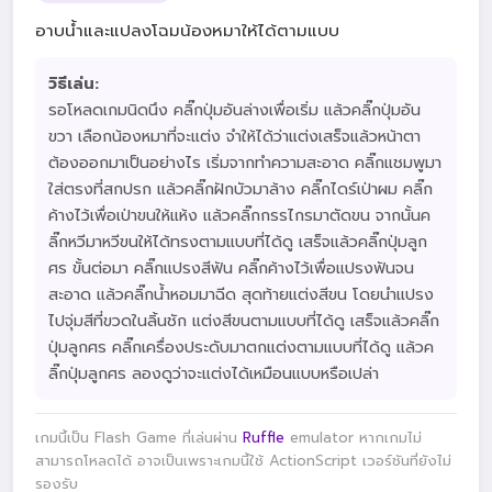
อาบน้ำและแปลงโฉมน้องหมาให้ได้ตามแบบ
วิธีเล่น:
รอโหลดเกมนิดนึง คลิ๊กปุ่มอันล่างเพื่อเริ่ม แล้วคลิ๊กปุ่มอัน
ขวา เลือกน้องหมาที่จะแต่ง จำให้ได้ว่าแต่งเสร็จแล้วหน้าตา
ต้องออกมาเป็นอย่างไร เริ่มจากทำความสะอาด คลิ๊กแชมพูมา
ใส่ตรงที่สกปรก แล้วคลิ๊กฝักบัวมาล้าง คลิ๊กไดร์เป่าผม คลิ๊ก
ค้างไว้เพื่อเป่าขนให้แห้ง แล้วคลิ๊กกรรไกรมาตัดขน จากนั้นค
ลิ๊กหวีมาหวีขนให้ได้ทรงตามแบบที่ได้ดู เสร็จแล้วคลิ๊กปุ่มลูก
ศร ขั้นต่อมา คลิ๊กแปรงสีฟัน คลิ๊กค้างไว้เพื่อแปรงฟันจน
สะอาด แล้วคลิ๊กน้ำหอมมาฉีด สุดท้ายแต่งสีขน โดยนำแปรง
ไปจุ่มสีที่ขวดในลิ้นชัก แต่งสีขนตามแบบที่ได้ดู เสร็จแล้วคลิ๊ก
ปุ่มลูกศร คลิ๊กเครื่องประดับมาตกแต่งตามแบบที่ได้ดู แล้วค
ลิ๊กปุ่มลูกศร ลองดูว่าจะแต่งได้เหมือนแบบหรือเปล่า
เกมนี้เป็น Flash Game ที่เล่นผ่าน
Ruffle
emulator หากเกมไม่
สามารถโหลดได้ อาจเป็นเพราะเกมนี้ใช้ ActionScript เวอร์ชันที่ยังไม่
รองรับ