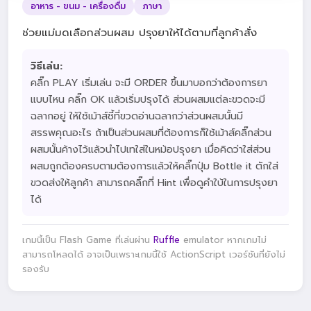
อาหาร - ขนม - เครื่องดื่ม
ภาษา
ช่วยแม่มดเลือกส่วนผสม ปรุงยาให้ได้ตามที่ลูกค้าสั่ง
วิธีเล่น:
คลิ๊ก PLAY เริ่มเล่น จะมี ORDER ขึ้นมาบอกว่าต้องการยา
แบบไหน คลิ๊ก OK แล้วเริ่มปรุงได้ ส่วนผสมแต่ละขวดจะมี
ฉลากอยู่ ให้ใช้เม้าส์ชี้ที่ขวดอ่านฉลากว่าส่วนผสมนั้นมี
สรรพคุณอะไร ถ้าเป็นส่วนผสมที่ต้องการก็ใช้เม้าส์คลิ๊กส่วน
ผสมนั้นค้างไว้แล้วนำไปเทใส่ในหม้อปรุงยา เมื่อคิดว่าใส่ส่วน
ผสมถูกต้องครบตามต้องการแล้วให้คลิ๊กปุ่ม Bottle it ตักใส่
ขวดส่งให้ลูกค้า สามารถคลิ๊กที่ Hint เพื่อดูคำใบ้ในการปรุงยา
ได้
เกมนี้เป็น Flash Game ที่เล่นผ่าน
Ruffle
emulator หากเกมไม่
สามารถโหลดได้ อาจเป็นเพราะเกมนี้ใช้ ActionScript เวอร์ชันที่ยังไม่
รองรับ