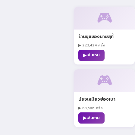
🎮
ร้านซูชิของนายสุกี้
▶ 223,424 ครั้ง
▶
เล่นเกม
🎮
น้องเหมียวย่องเบา
▶ 83,586 ครั้ง
▶
เล่นเกม