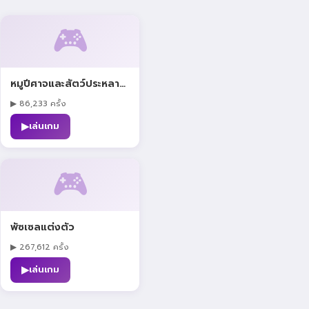
🎮
หมูปีศาจและสัตว์ประหลาดครองเมือง
▶ 86,233 ครั้ง
▶
เล่นเกม
🎮
พัซเซลแต่งตัว
▶ 267,612 ครั้ง
▶
เล่นเกม