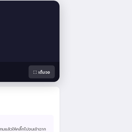
⛶ เต็มจอ
กมแล้วให้คลิ๊กไปจนเข้าฉาก