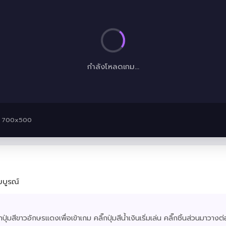
กำลังโหลดเกม...
 · 700x500
มบูรณ์
กปุ่มสีขาวอักษรแดงเพื่อเข้าเกม คลิ๊กปุ่มสีน้ำเงินเริ่มเล่น คลิ๊กชิ้นส่วนมาวา