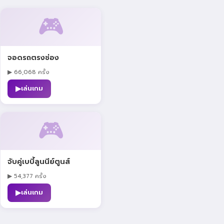
🎮
จอดรถตรงช่อง
▶ 66,068 ครั้ง
▶
เล่นเกม
🎮
จับคู่เบบี้ลูนนีย์ตูนส์
▶ 54,377 ครั้ง
▶
เล่นเกม