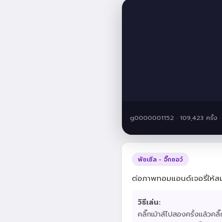
g0000001152 · 109,423 ครั้ง
พัซเซิ่ล - จิ๊กซอว์
ต่อภาพทอมแอนด์เจอรี่ให้ส
วิธีเล่น:
คลิ๊กเม้าส์ไปสองครั้งแล้วคลิ๊