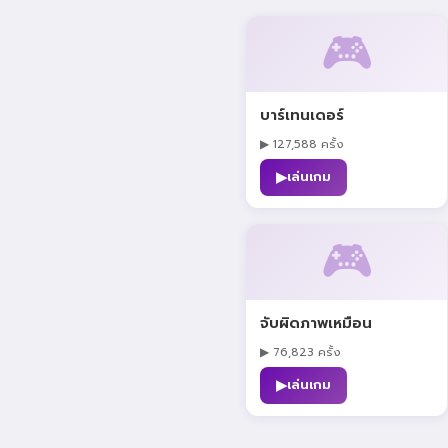
🎮
บาร์เทนเดอร์
▶ 127,588 ครั้ง
▶
เล่นเกม
🎮
จับผิดภาพเหมือน
▶ 76,823 ครั้ง
▶
เล่นเกม