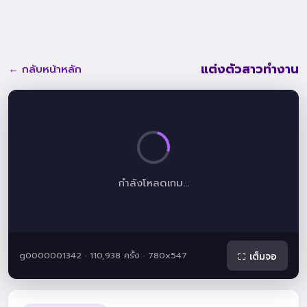
แต่งตัวสาวทำงาน
← กลับหน้าหลัก
กำลังโหลดเกม...
g0000001342 · 110,938 ครั้ง · 780x547
⛶ เต็มจอ