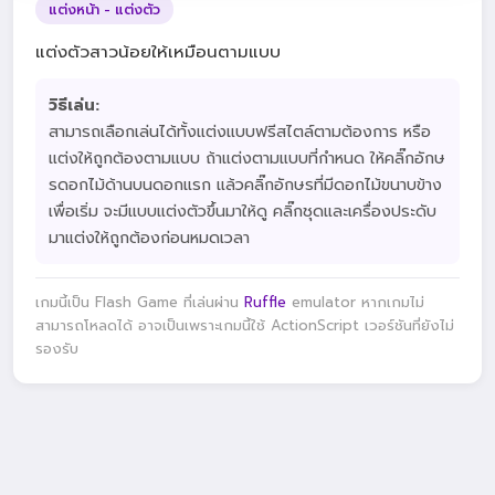
แต่งหน้า - แต่งตัว
แต่งตัวสาวน้อยให้เหมือนตามแบบ
วิธีเล่น:
สามารถเลือกเล่นได้ทั้งแต่งแบบฟรีสไตล์ตามต้องการ หรือ
แต่งให้ถูกต้องตามแบบ ถ้าแต่งตามแบบที่กำหนด ให้คลิ๊กอักษ
รดอกไม้ด้านบนดอกแรก แล้วคลิ๊กอักษรที่มีดอกไม้ขนาบข้าง
เพื่อเริ่ม จะมีแบบแต่งตัวขึ้นมาให้ดู คลิ๊กชุดและเครื่องประดับ
มาแต่งให้ถูกต้องก่อนหมดเวลา
เกมนี้เป็น Flash Game ที่เล่นผ่าน
Ruffle
emulator หากเกมไม่
สามารถโหลดได้ อาจเป็นเพราะเกมนี้ใช้ ActionScript เวอร์ชันที่ยังไม่
รองรับ