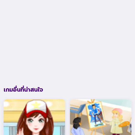
เกมอื่นที่น่าสนใจ