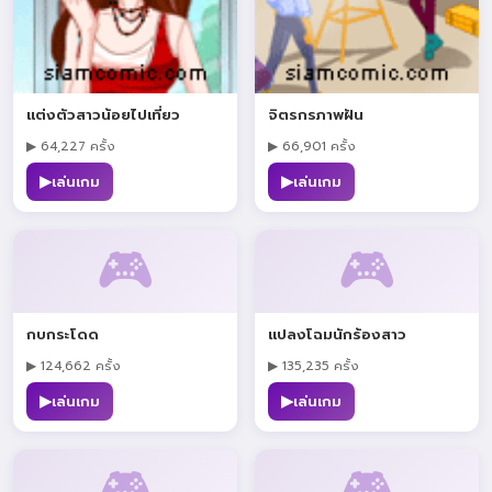
แต่งตัวสาวน้อยไปเที่ยว
จิตรกรภาพฝัน
▶ 64,227 ครั้ง
▶ 66,901 ครั้ง
▶
▶
เล่นเกม
เล่นเกม
🎮
🎮
กบกระโดด
แปลงโฉมนักร้องสาว
▶ 124,662 ครั้ง
▶ 135,235 ครั้ง
▶
▶
เล่นเกม
เล่นเกม
🎮
🎮