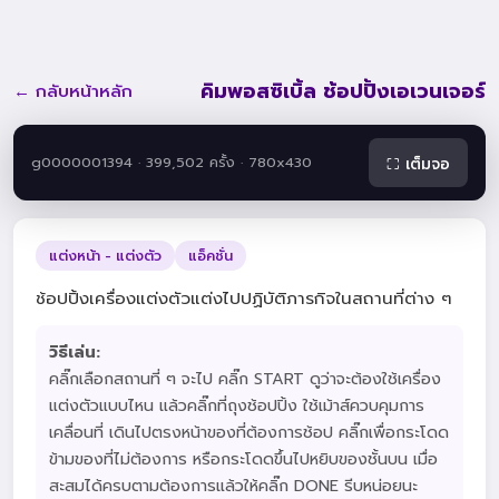
คิมพอสซิเบิ้ล ช้อปปิ้งเอเวนเจอร์
← กลับหน้าหลัก
g0000001394 · 399,502 ครั้ง · 780x430
⛶ เต็มจอ
แต่งหน้า - แต่งตัว
แอ็คชั่น
ช้อปปิ้งเครื่องแต่งตัวแต่งไปปฏิบัติภารกิจในสถานที่ต่าง ๆ
วิธีเล่น:
คลิ๊กเลือกสถานที่ ๆ จะไป คลิ๊ก START ดูว่าจะต้องใช้เครื่อง
แต่งตัวแบบไหน แล้วคลิ๊กที่ถุงช้อปปิ้ง ใช้เม้าส์ควบคุมการ
เคลื่อนที่ เดินไปตรงหน้าของที่ต้องการช้อป คลิ๊กเพื่อกระโดด
ข้ามของที่ไม่ต้องการ หรือกระโดดขึ้นไปหยิบของชั้นบน เมื่อ
สะสมได้ครบตามต้องการแล้วให้คลิ๊ก DONE รีบหน่อยนะ