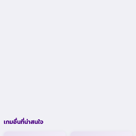
เกมอื่นที่น่าสนใจ