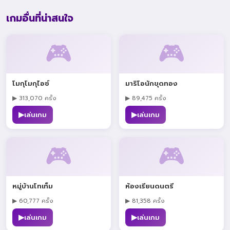
เกมอื่นที่น่าสนใจ
🎮
🎮
โมกุโมกุไอซ์
มาริโอนักขุดทอง
▶ 313,070 ครั้ง
▶ 89,475 ครั้ง
▶
▶
เล่นเกม
เล่นเกม
🎮
🎮
หมู่บ้านโทเท็ม
ห้องเรียนดนตรี
▶ 60,777 ครั้ง
▶ 81,358 ครั้ง
▶
▶
เล่นเกม
เล่นเกม