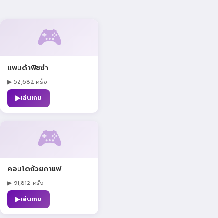
🎮
แพนด้าพิซซ่า
▶ 52,682 ครั้ง
▶
เล่นเกม
🎮
คอนโดถ้วยกาแฟ
▶ 91,812 ครั้ง
▶
เล่นเกม