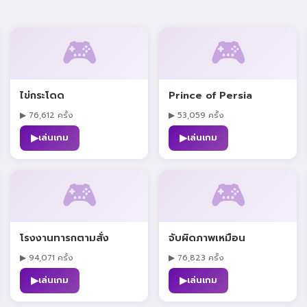
🎮
🎮
ไข่กระโดด
Prince of Persia
▶ 76,612 ครั้ง
▶ 53,059 ครั้ง
▶
▶
เล่นเกม
เล่นเกม
🎮
🎮
โรงงานทารกตามสั่ง
จับผิดภาพเหมือน
▶ 94,071 ครั้ง
▶ 76,823 ครั้ง
▶
▶
เล่นเกม
เล่นเกม