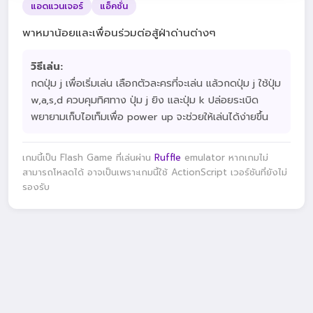
แอดแวนเจอร์
แอ็คชั่น
พาหมาน้อยและเพื่อนร่วมต่อสู้ฝ่าด่านต่างๆ
วิธีเล่น:
กดปุ่ม j เพื่อเริ่มเล่น เลือกตัวละครที่จะเล่น แล้วกดปุ่ม j ใช้ปุ่ม
w,a,s,d ควบคุมทิศทาง ปุ่ม j ยิง และปุ่ม k ปล่อยระเบิด
พยายามเก็บไอเท็มเพื่อ power up จะช่วยให้เล่นได้ง่ายขึ้น
เกมนี้เป็น Flash Game ที่เล่นผ่าน
Ruffle
emulator หากเกมไม่
สามารถโหลดได้ อาจเป็นเพราะเกมนี้ใช้ ActionScript เวอร์ชันที่ยังไม่
รองรับ