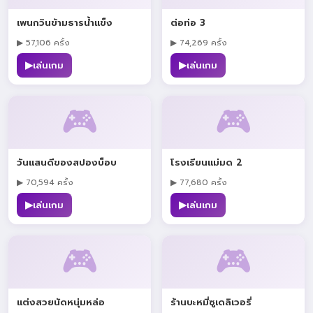
เพนกวินข้ามธารน้ำแข็ง
ต่อท่อ 3
▶ 57,106 ครั้ง
▶ 74,269 ครั้ง
▶
▶
เล่นเกม
เล่นเกม
🎮
🎮
วันแสนดีของสปองบ็อบ
โรงเรียนแม่มด 2
▶ 70,594 ครั้ง
▶ 77,680 ครั้ง
▶
▶
เล่นเกม
เล่นเกม
🎮
🎮
แต่งสวยนัดหนุ่มหล่อ
ร้านบะหมี่ซูเดลิเวอรี่