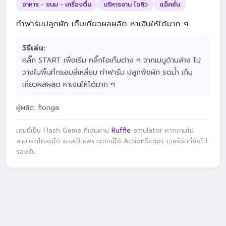
อาหาร - ขนม - เครื่องดื่ม
บริหารงาน ไอคิว
แอ็คชั่น
ทำฟาร์มปลูกผัก เก็บเกี่ยวผลผลิต หาเงินให้ได้มาก ๆ
วิธีเล่น:
คลิ๊ก START เพื่อเริ่ม คลิ๊กไอเท็มต่าง ๆ จากเมนูด้านล่าง ไป
วางในพื้นที่กรอบสี่เหลี่ยม ทำฟาร์ม ปลูกพืชผัก รดน้ำ เก็บ
เกี่ยวผลผลิต หาเงินให้ได้มาก ๆ
ผู้ผลิต: flonga
เกมนี้เป็น Flash Game ที่เล่นผ่าน
Ruffle
emulator หากเกมไม่
สามารถโหลดได้ อาจเป็นเพราะเกมนี้ใช้ ActionScript เวอร์ชันที่ยังไม่
รองรับ