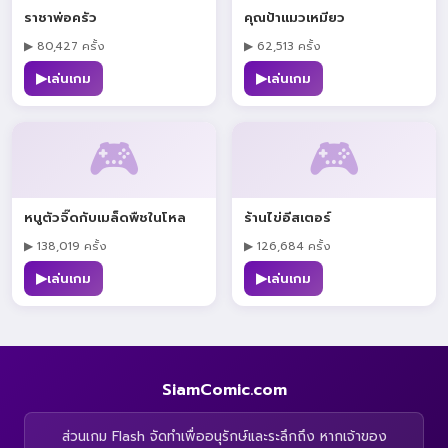
ราชาพ่อครัว
คุณป้าแมวเหมียว
▶ 80,427 ครั้ง
▶ 62,513 ครั้ง
▶
▶
เล่นเกม
เล่นเกม
🎮
🎮
หนูตัวจิ๊ดกับเมล็ดพืชในโหล
ร้านไข่อีสเตอร์
▶ 138,019 ครั้ง
▶ 126,684 ครั้ง
▶
▶
เล่นเกม
เล่นเกม
SiamComic.com
ส่วนเกม Flash จัดทำเพื่ออนุรักษ์และระลึกถึง หากเจ้าของ