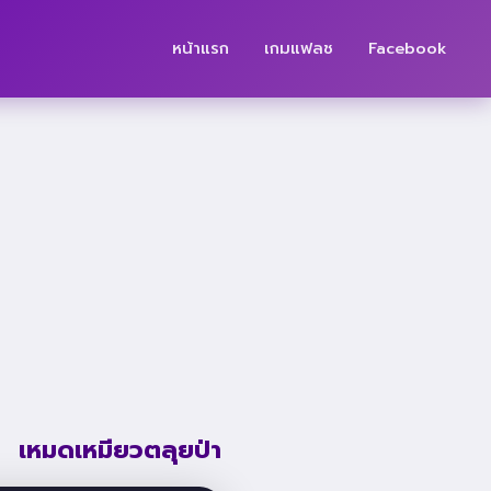
หน้าแรก
เกมแฟลช
Facebook
เหมดเหมียวตลุยป่า