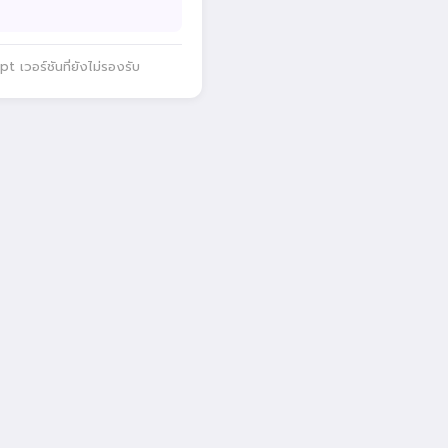
 เวอร์ชันที่ยังไม่รองรับ