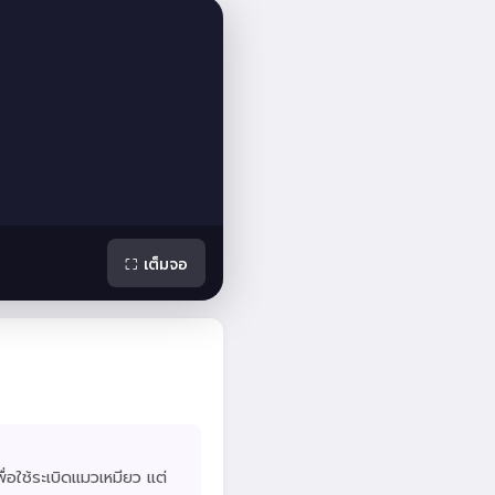
⛶ เต็มจอ
เพื่อใช้ระเบิดแมวเหมียว แต่