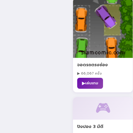
จอดรถตรงช่อง
▶ 66,067 ครั้ง
▶
เล่นเกม
🎮
ปิงปอง 3 มิติ