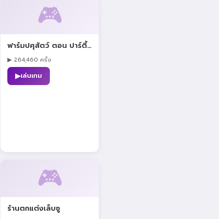
🎮
ฟาร์มปศุสัตว์ ตอน ปาร์ตี้พิซซ่า
▶ 264,460 ครั้ง
▶
เล่นเกม
🎮
ร้านตกแต่งเล็บซู