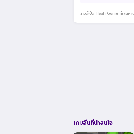
เกมนี้เป็น Flash Game ที่เล่นผ่
เกมอื่นที่น่าสนใจ