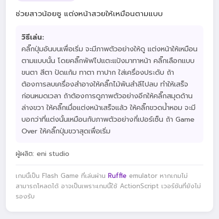
ช่วยสาวน้อยซู แต่งหน้าสวยให้เหมือนตามแบบ
วิธีเล่น:
คลิ๊กปุ่มอันบนเพื่อเริ่ม จะมีภาพตัวอย่างให้ดู แต่งหน้าให้เหมือน
ตามแบบนั้น โดยคลิ๊กพัฟไปแตะแป้งมาทาหน้า คลิ๊กเลือกแบบ
ขนตา สีตา ปัดแก้ม ทาตา ทาปาก ใส่เครื่องประดับ ถ้า
ต้องการลบเครื่องสำอางให้คลิ๊กไม้พันสำลีไปลบ ทำให้เสร็จ
ก่อนหมดเวลา ถ้าต้องการดูภาพตัวอย่างอีกให้คลิ๊กสมุดด้าน
ล่างขวา ให้คลิ๊กเมื่อแต่งหน้าเสร็จแล้ว ให้คลิ๊กขวดน้ำหอม จะมี
บอกว่าที่แต่งนั้นเหมือนกับภาพตัวอย่างกี่เปอร์เซ็น ถ้า Game
Over ให้คลิ๊กปุ่มขวาสุดเพื่อเริ่ม
ผู้ผลิต: eni studio
เกมนี้เป็น Flash Game ที่เล่นผ่าน
Ruffle
emulator หากเกมไม่
สามารถโหลดได้ อาจเป็นเพราะเกมนี้ใช้ ActionScript เวอร์ชันที่ยังไม่
รองรับ