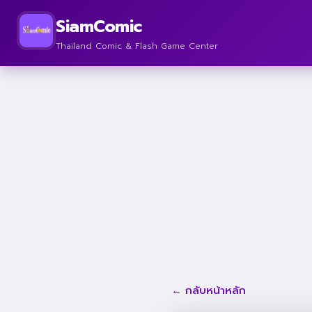
SiamComic
Thailand Comic & Flash Game Center
← กลับหน้าหลัก