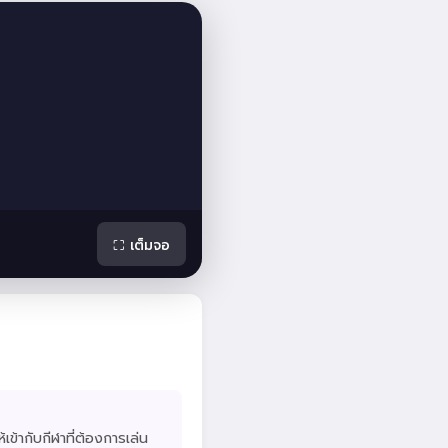
⛶ เต็มจอ
เข้ากับกีฬาที่ต้องการเล่น