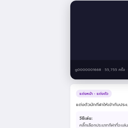
g0000001668 · 55,755 ครั้ง 
แต่งหน้า - แต่งตัว
แต่งตัวนักกีฬาให้เข้ากับประเ
วิธีเล่น:
คลิ๊กเลือกประเภทกีฬาที่จะเล