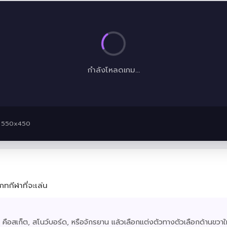
กำลังโหลดเกม...
· 550x450
ภทกีฬาที่จะเล่น
่น คือสเก็ต, สโนว์บอร์ด, หรือจักรยาน แล้วเลือกแต่งตัวทางตัวเลือกด้านขวาให้