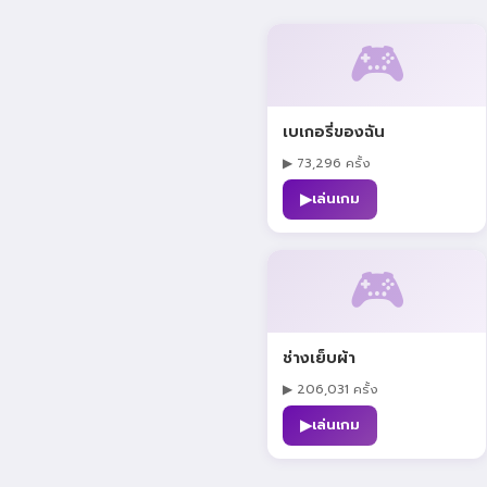
🎮
เบเกอรี่ของฉัน
▶ 73,296 ครั้ง
▶
เล่นเกม
🎮
ช่างเย็บผ้า
▶ 206,031 ครั้ง
▶
เล่นเกม