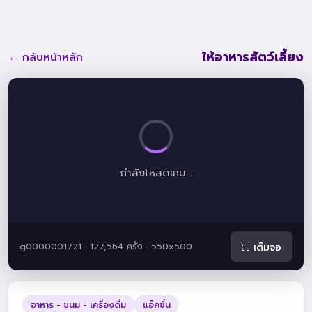
ให้อาหารสัตว์เลี้ยง
← กลับหน้าหลัก
กำลังโหลดเกม...
g0000001721 · 127,564 ครั้ง · 550x500
⛶ เต็มจอ
อาหาร - ขนม - เครื่องดื่ม
แอ็คชั่น