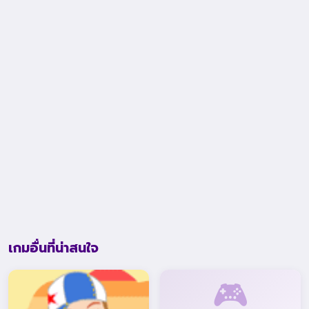
เกมอื่นที่น่าสนใจ
🎮