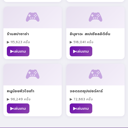
🎮
🎮
ร้านสปาซาช่า
อินุยาฉะ สเปเชียลอิดิชั่น
▶ 115,623 ครั้ง
▶ 518,041 ครั้ง
▶
▶
เล่นเกม
เล่นเกม
🎮
🎮
หนูน้อยหัวไชเท้า
จอดรถซุปเปอร์คาร์
▶ 96,249 ครั้ง
▶ 72,863 ครั้ง
▶
▶
เล่นเกม
เล่นเกม