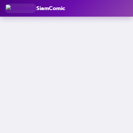
SiamComic