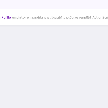
าน
Ruffle
emulator หากเกมไม่สามารถโหลดได้ อาจเป็นเพราะเกมนี้ใช้ ActionScript