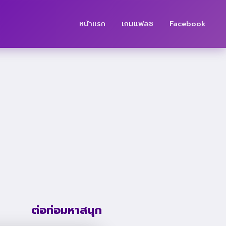
หน้าแรก
เกมแฟลช
Facebook
ต่อท่อมหาสนุก