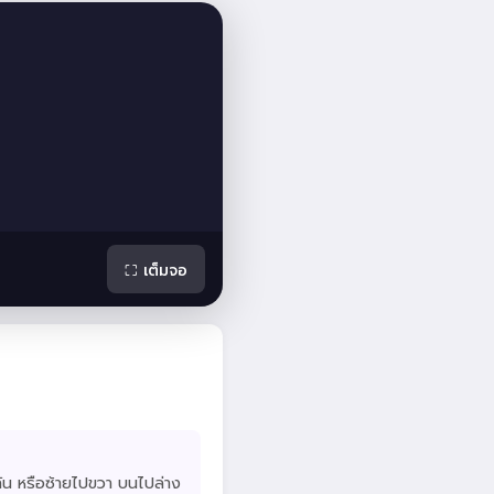
⛶ เต็มจอ
จบกัน หรือซ้ายไปขวา บนไปล่าง