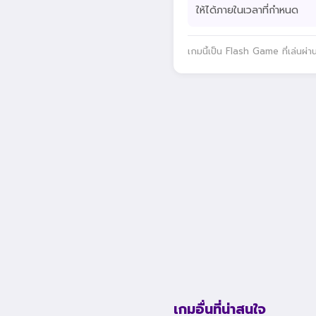
ให้ได้ภายในเวลาที่กำหนด
เกมนี้เป็น Flash Game ที่เล่นผ่
เกมอื่นที่น่าสนใจ