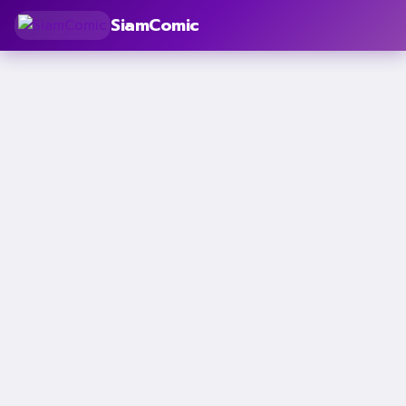
SiamComic