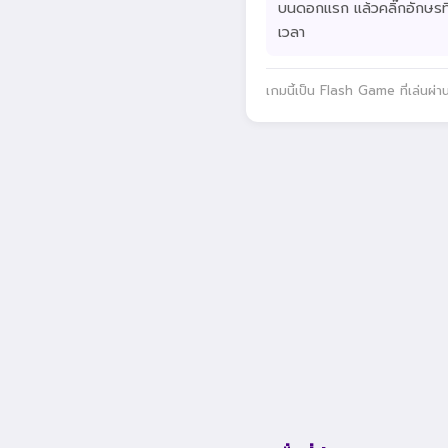
บนดอกแรก แล้วคลิ๊กอักษรที่ม
เวลา
เกมนี้เป็น Flash Game ที่เล่นผ่