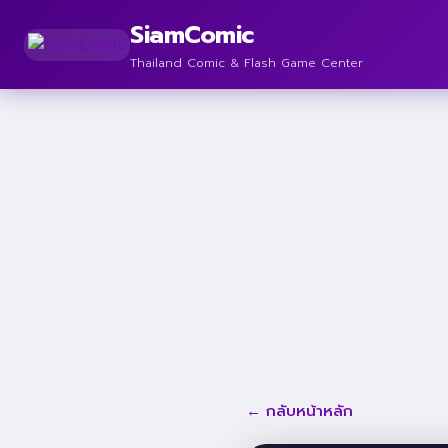
SiamComic
Thailand Comic & Flash Game Center
← กลับหน้าหลัก