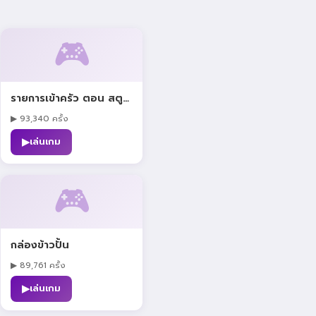
🎮
รายการเข้าครัว ตอน สตูว์ไก่
▶ 93,340 ครั้ง
▶
เล่นเกม
🎮
กล่องข้าวปั้น
▶ 89,761 ครั้ง
▶
เล่นเกม