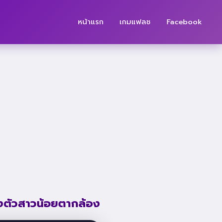
หน้าแรก
เกมแฟลช
Facebook
งตัวสาวน้อยตากล้อง