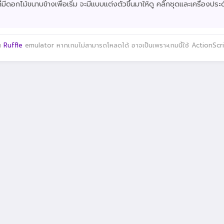
ีดอกไม้ขนาบข้างเพื่อเริ่ม จะมีแบบแต่งตัวขึ้นมาให้ดู คลิ๊กชุดและเครื่องปร
าน
Ruffle
emulator หากเกมไม่สามารถโหลดได้ อาจเป็นเพราะเกมนี้ใช้ ActionScript