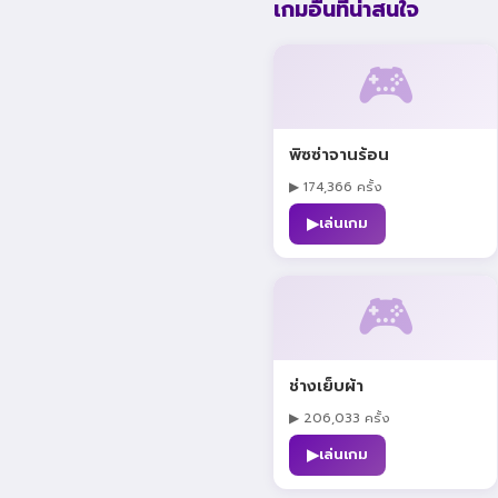
เกมอื่นที่น่าสนใจ
🎮
พิซซ่าจานร้อน
▶ 174,366 ครั้ง
▶
เล่นเกม
🎮
ช่างเย็บผ้า
▶ 206,033 ครั้ง
▶
เล่นเกม