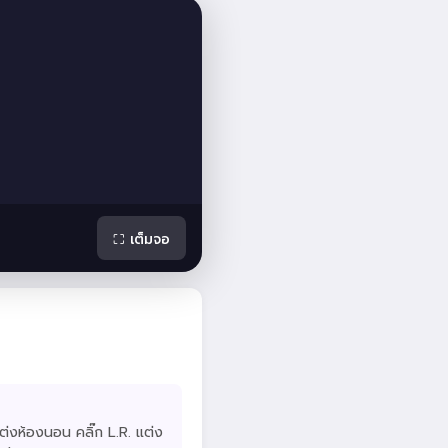
⛶ เต็มจอ
ต่งห้องนอน คลิ๊ก L.R. แต่ง