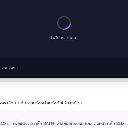
กำลังโหลดเกม...
 · 780x498
นอพาร์ทเมนท์ และแต่งหน้าแต่งตัวให้สาวน้อย
ก CLOSET เพื่อแต่งตัว คลิ๊ก BATH เพื่อเลือกทรงผม และแต่งหน้า คลิ๊ก BED แ