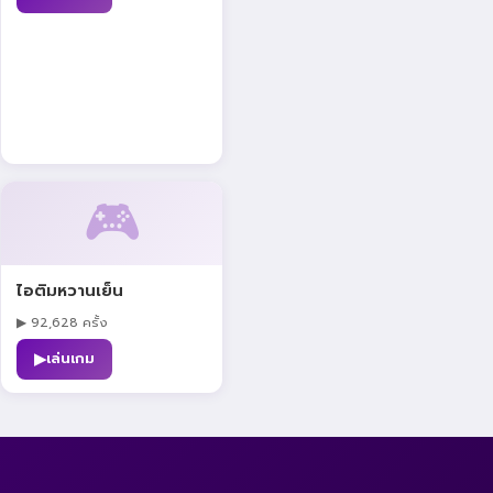
🎮
ไอติมหวานเย็น
▶ 92,628 ครั้ง
▶
เล่นเกม