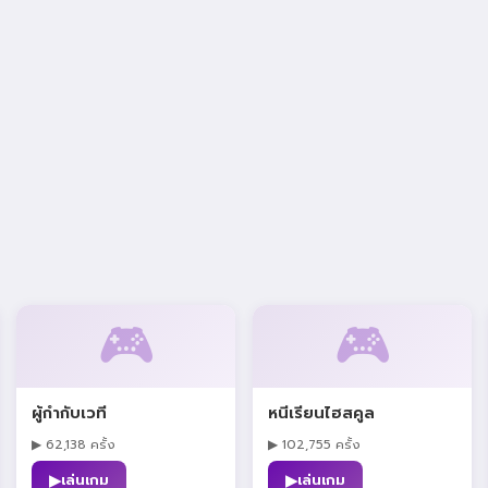
🎮
🎮
ผู้กำกับเวที
หนีเรียนไฮสคูล
▶ 62,138 ครั้ง
▶ 102,755 ครั้ง
▶
▶
เล่นเกม
เล่นเกม