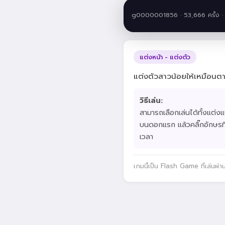
g0000001856 · 53,666 ครั้ง 
แต่งหน้า - แต่งตัว
แต่งตัวสาวน้อยให้เหมือน
วิธีเล่น:
สามารถเลือกเล่นได้ทั้งแต่
บนดอกแรก แล้วคลิ๊กอักษรที่ม
เวลา
เกมนี้เป็น Flash Game ที่เล่นผ่