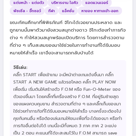
แต่งหน้า - แต่งตัว
บริหารงาน ไอคิว
แอดแวนเจอร์
พัซเซิ่ล - จิ๊กซอว์
กีฬา
แอ็คชั่น
หาของ หาทางเข้า-ออก
ขณะทัศนศึกษาที่พิพิธภัณฑ์ จิโกะได้เจอยานประหลาด และ
ถูกยานนั้นพาตัวมายังสวนสนุกต่างดาว จิโกะต้องทำภารกิจ
ต่าง ๆ ทำให้สวนสนุกพร้อมเปิดบริการ โดยการสำรวจตาม
ที่ต่าง ๆ เก็บสะสมของมาใช้ช่วยในการทำงานที่ได้รับมอบ
หมายให้สำเร็จ เขาจึงจะสามารถกลับบ้านได้
วิธีเล่น:
คลิ๊ก START เพื่อเข้าเกม จะมีหน้าต่างเกมเด้งขึ้นมา คลิ๊ก
START A NEW GAME แล้วรอโหลด คลิ๊ก PLAY NOW
เพื่อเริ่ม เริ่มต้นให้สร้างตัว F.O.M หรือ Fun-O-Meter ของ
ตัวเองขึ้นมา โดยคลิ๊กที่เครื่องสร้าง F.O.M. ที่อยู่ริมซ้ายสุด
ของแผงควบคุมยาน สำรวจตามที่ต่าง ๆ และคลิ๊กเก็บของมา
ใช้ช่วยทำภารกิจที่ได้รับมอบหมายให้สำเร็จ บางครั้งจะต้องไป
คุยกับคนอื่น หรือต้องเล่นเกมให้ชนะเพื่อที่จะได้ของมา หรือทำ
ภารกิจอื่นต่อไปได้ เกมนี้จะมีทั้งหมด 3 ภาค ภาค 2 จะแบ่ง
เป็น 2 ตอน คะแนนที่ได้จะสะสมไว้ใน F.O.M สามารถ save