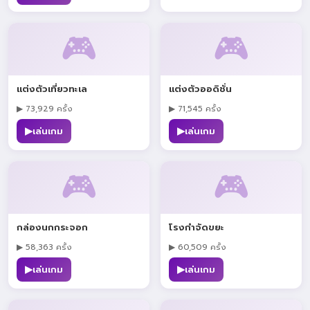
🎮
🎮
แต่งตัวเที่ยวทะเล
แต่งตัวออดิชั่น
▶ 73,929 ครั้ง
▶ 71,545 ครั้ง
▶
▶
เล่นเกม
เล่นเกม
🎮
🎮
กล่องนกกระจอก
โรงกำจัดขยะ
▶ 58,363 ครั้ง
▶ 60,509 ครั้ง
▶
▶
เล่นเกม
เล่นเกม