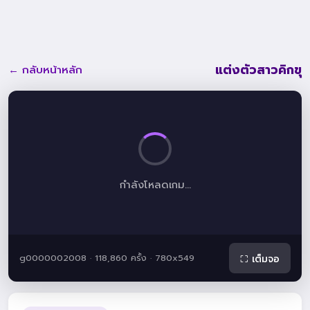
แต่งตัวสาวคิกขุ
← กลับหน้าหลัก
กำลังโหลดเกม...
g0000002008 · 118,860 ครั้ง · 780x549
⛶ เต็มจอ