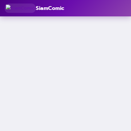
SiamComic