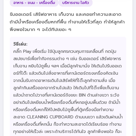
อาหาร - ขนม - เครื่องดื่ม
บริหารงาน ไอคิว
รับออเดอร์ เสิร์ฟอาหาร เก็บจาน และคอยทำความสะอาด
ถ้ามีน้ำหรือเครื่องดื่มหกที่พื้น ทำงานให้เร็วที่สุด ทำให้ลูกค้า
พึงพอใจมาก ๆ จะได้ทิปเยอะ ๆ
วิธีเล่น:
คลิ๊ก Play เพื่อเริ่ม ใช้ปุ่มลูกศรควบคุมการเคลื่อนที่ กดปุ่ม
สเปซบาร์เพื่อทำกิจกรรมต่าง ๆ เช่น รับออเดอร์ เสิร์ฟอาหาร
เก็บจาน หยิบไม้ถูพื้น ฯลฯ เมื่อมีลูกค้ามานั่ง ให้เดินไปรับออเด
อร์ที่โต๊ะ แล้วเดินไปสั่งอาหารที่เคาน์เตอร์ตรงเครื่องคิดเงิน
จากนั้นรับถาดอาหารเดินไปเสิร์ฟให้ที่โต๊ะลูกค้าตามสั่ง เมื่อ
ลูกค้ากินเสร็จออกจากร้านไปแล้ว ให้เดินไปที่โต๊ะเพื่อเก็บจาน
แล้วนำถาดไปวางที่เคาน์เตอร์ถังขยะ BIN ด้านล่างขวา ระวัง
อย่าเดินไปเหยียบน้ำหรือเครื่องดื่มที่หกอยู่บนพื้นด้วย ถ้ามีน้ำ
หรือเครื่องดื่มหกก็ให้ไปหยิบไม้ถูพื้นที่ตู้เครื่องมือทำความ
สะอาด CLEANING CUPBOARD ด้านบนขวา แล้วเดินผ่านน้ำ
หรือเครื่องดื่มที่หกนั้น ก็จะทำความสะอาดได้เรียบร้อย ทำงาน
ทุกอย่างให้เร็วล่ะ เพราะถ้าบริการได้ทันใจ ลูกค้าพึงพอใจ ก็จะ