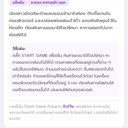
แอ็คชั่น
หาของ หาทางเข้า-ออก
น้องสาวอัจฉริยะตัวแสบแอบเข้ามาในห้อง ติดตั้งเกมใน
คอมพิวเตอร์ และปล่อยฟองซ่อนไว้ทั่ว แถมยังขังคุณไว้ใน
ห้องอีก ต้องค้นหาของมาใช้ไขปริศนา หาทางออกไปจาก
ห้องให้ได้
วิธีเล่น:
คลิ๊ก START GAME เพื่อเริ่ม ค้นหาของมาใช้ไขปริศนา หา
ทางออกจากห้องไปให้ได้ ตามหาฟองที่ซ่อนอยู่ตามที่ต่าง ๆ
แล้วจิ้มแตกให้หมด ด้านบนซ้ายจะมีบอกว่า จิ้มฟองแตกไปได้
เท่าไหร่แล้ว ถ้าเจอเหรียญก็ให้เก็บเหรียญไว้ด้วย ในเครื่อง
คอมพิวเตอร์จะมีเกมที่ติดตั้งอยู่ 3 เกม ต้องค้นหารหัสผ่านให้
เจอจึงจะเล่นเกมนั้นได้ เล่นเกมให้ผ่านทุกเลเวลล่ะ
เกมนี้เป็น Flash Game ที่เล่นผ่าน
Ruffle
emulator หากเกมไม่
สามารถโหลดได้ อาจเป็นเพราะเกมนี้ใช้ ActionScript เวอร์ชันที่ยังไม่
รองรับ