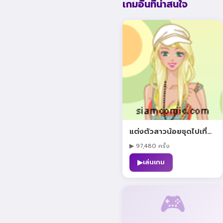
เกมอื่นที่น่าสนใจ
แต่งตัวสาวน้อยชุดไปเที่ยว
▶ 97,480 ครั้ง
▶
เล่นเกม
🎮