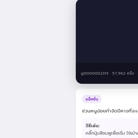
g0000002313 · 57,962 ครั้ง 
แอ็คชั่น
ช่วนหนูน้อยกำจัดปีศาจที่จ
วิธีเล่น:
คลิ๊กปุ่มสีชมพูเพื่อเริ่ม ใช