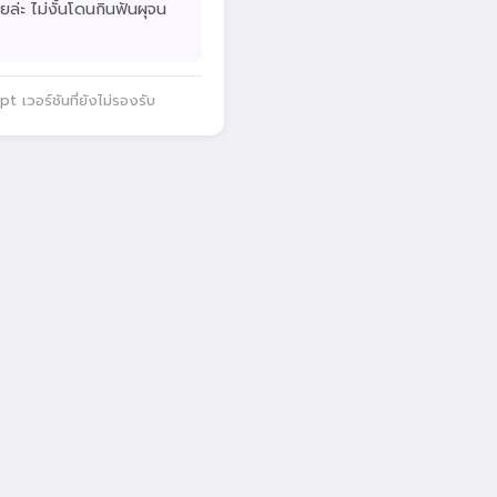
ยล่ะ ไม่งั้นโดนกินฟันผุจน
 เวอร์ชันที่ยังไม่รองรับ