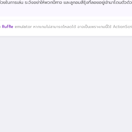
่วยในการเล่น ระวังอย่าให้พวกปีศาจ และลูกอมสีรุ้งที่ลอยอยู่เข้ามาโดนตัวด้ว
าน
Ruffle
emulator หากเกมไม่สามารถโหลดได้ อาจเป็นเพราะเกมนี้ใช้ ActionScript