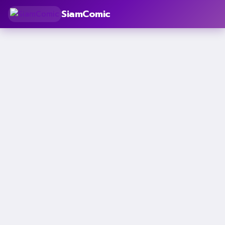
SiamComic