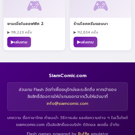
🎮
🎮
ยามเบื่อในออฟฟิศ 2
ร้านไอศครีมแอนนา
▶ 118,223 ครั้ง
▶ 112,634 ครั้ง
▶
▶
เล่นเกม
เล่นเกม
SiamComic.com
ส่วนเกม Flash จัดทำเพื่ออนุรักษ์และระลึกถึง หากเจ้าของ
ลิขสิทธิ์ต้องการให้นำเกมออกจากเว็บให้แจ้งมาที่
info@siamcomic.com
บทความ ชื่อภาษาไทย คำแนะนำ วิธีการเล่น และข้อความต่าง ๆ ในเว็บไซต์
siamcomic.com เป็นลิขสิทธิ์ของบริษัท ดิจิตอล สเตชั่น จำกัด
Flash games powered by
Ruffle
emulator