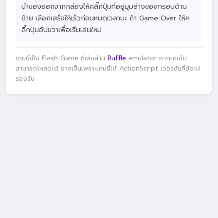
นำของออกจากกล่องให้คลิ๊กปุ่มที่อยู่มุมล่างของกรอบด้าน
ซ้าย เลือกเสร็จให้เร็วก่อนหมดเวลานะ ถ้า Game Over ให้ค
ลิ๊กปุ่มอันขวาเพื่อเริ่มเล่นใหม่
เกมนี้เป็น Flash Game ที่เล่นผ่าน
Ruffle
emulator หากเกมไม่
สามารถโหลดได้ อาจเป็นเพราะเกมนี้ใช้ ActionScript เวอร์ชันที่ยังไม่
รองรับ