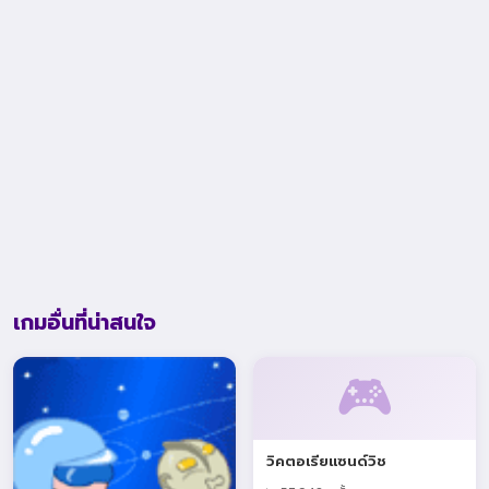
เกมอื่นที่น่าสนใจ
🎮
วิคตอเรียแซนด์วิช