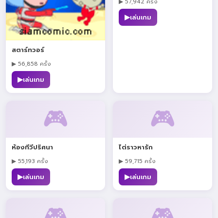
▶ 57,942 ครั้ง
▶
เล่นเกม
สตาร์ทวอร์
▶ 56,858 ครั้ง
▶
เล่นเกม
🎮
🎮
ห้องทีวีปริศนา
ไต่ราวหารัก
▶ 55,193 ครั้ง
▶ 59,715 ครั้ง
▶
▶
เล่นเกม
เล่นเกม
🎮
🎮