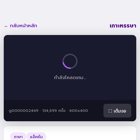
เกาะหรรษา
← กลับหน้าหลัก
กำลังโหลดเกม...
g0000002449 · 134,699 ครั้ง · 600x400
⛶ เต็มจอ
ภาษา
แอ็คชั่น