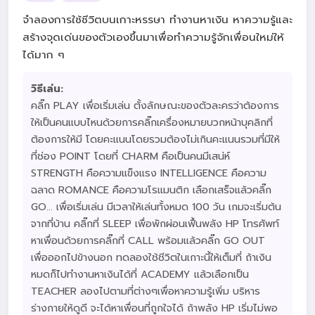
จำลองการใช้ชีวิตบนเกาะหรรษา ทำงานหาเงิน หาความรู้และ
สร้างจุดเด่นของตัวเองขึ้นมาเพื่อทำความรู้จักเพื่อนใหม่ให้
ได้มาก ๆ
วิธีเล่น:
คลิ๊ก PLAY เพื่อเริ่มเล่น ตั้งลักษณะของตัวละครว่าต้องการ
ให้เป็นคนแบบไหนด้วยการคลิ๊กเครื่องหมายบวกหน้าบุคลิกที่
ต้องการให้มี โดยคะแนนโดยรวมต้องไม่เกินคะแนนรวมที่มีให้
ที่ช่อง POINT โดยที่ CHARM คือเป็นคนมีเสน่ห์
STRENGTH คือความแข็งแรง INTELLIGENCE คือความ
ฉลาด ROMANCE คือความโรแมนติก เลือกเสร็จแล้วคลิ๊ก
GO... เพื่อเริ่มเล่น มีเวลาให้เล่นทั้งหมด 100 วัน เกมจะเริ่มต้น
จากที่บ้าน คลิ๊กที่ SLEEP เพื่อพักผ่อนเฟื้นพลัง HP โทรศัพท์
หาเพื่อนด้วยการคลิ๊กที่ CALL พร้อมแล้วคลิ๊ก GO OUT
เพื่อออกไปข้างนอก ทดลองใช้ชีวิตในเกาะนี้ให้เต็มที่ ถ้าเงิน
หมดก็ไปทำงานหาเงินได้ที่ ACADEMY แล้วเลือกเป็น
TEACHER ลองไปตามที่ต่างๆเพื่อหาความรู้เพิ่ม บริหาร
ร่างกายให้ดูดี จะได้หาเพื่อนที่ถูกใจได้ ถ้าพลัง HP เริ่มไม่พอ