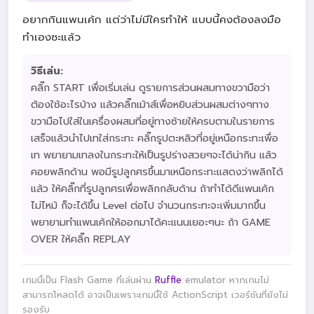
อยากกินแพนเค้ก แต่ว่าไม่มีใครทำให้ แบบนี้คงต้องลงมือ
ทำเองซะแล้ว
วิธีเล่น:
คลิ๊ก START เพื่อเริ่มเล่น ดูรายการส่วนผสมทางขวามือว่า
ต้องใช้อะไรบ้าง แล้วคลิ๊กเม้าส์เพื่อหยิบส่วนผสมต่างๆทาง
ขวามือไปใส่ในเครื่องผสมที่อยู่ทางซ้ายให้ครบตามในรายการ
เสร็จแล้วนำไปเทใส่กระทะ คลิ๊กรูปตะหลิวที่อยู่เหนือกระทะเพื่อ
เท พยายามเทลงในกระทะให้เป็นรูปร่างสวยๆจะได้น่ากิน แล้ว
คอยพลิกด้าน พอมีรูปลูกศรขึ้นมาเหนือกระทะแสดงว่าพลิกได้
แล้ว ให้คลิ๊กที่รูปลูกศรเพื่อพลิกกลับด้าน ถ้าทำได้ดีแพนเค้ก
ไม่ไหม้ ก็จะได้ขึ้น Level ต่อไป จำนวนกระทะจะเพิ่มมากขึ้น
พยายามทำแพนเค้กให้ออกมาได้คะแนนเยอะๆนะ ถ้า GAME
OVER ให้คลิ๊ก REPLAY
เกมนี้เป็น Flash Game ที่เล่นผ่าน
Ruffle
emulator หากเกมไม่
สามารถโหลดได้ อาจเป็นเพราะเกมนี้ใช้ ActionScript เวอร์ชันที่ยังไม่
รองรับ