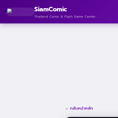
SiamComic
Thailand Comic & Flash Game Center
← กลับหน้าหลัก