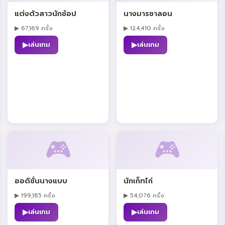
แต่งตัวสาวนักช้อป
นางมารซาลอน
▶ 67,169 ครั้ง
▶ 124,410 ครั้ง
▶
▶
เล่นเกม
เล่นเกม
🎮
🎮
ออดิชั่นนางแบบ
นักเก็ทไก่
▶ 199,185 ครั้ง
▶ 54,076 ครั้ง
▶
▶
เล่นเกม
เล่นเกม