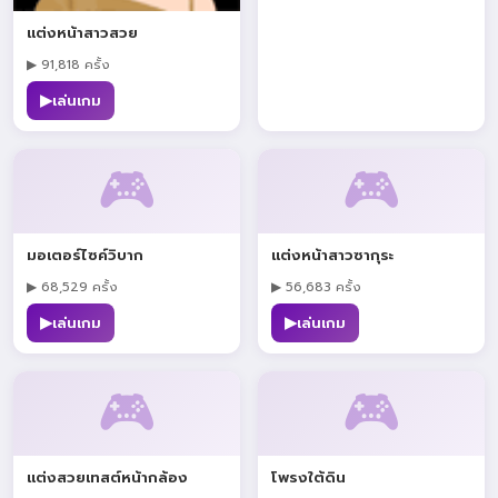
แต่งหน้าสาวสวย
▶ 91,818 ครั้ง
▶
เล่นเกม
🎮
🎮
มอเตอร์ไซค์วิบาก
แต่งหน้าสาวซากุระ
▶ 68,529 ครั้ง
▶ 56,683 ครั้ง
▶
▶
เล่นเกม
เล่นเกม
🎮
🎮
แต่งสวยเทสต์หน้ากล้อง
โพรงใต้ดิน