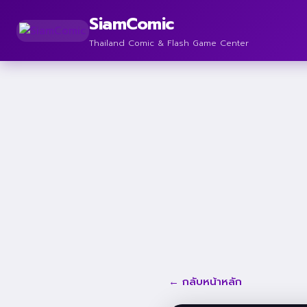
SiamComic
Thailand Comic & Flash Game Center
← กลับหน้าหลัก