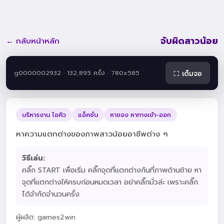
จับผิดสาวน้อย
← กลับหน้าหลัก
g0000002932 · 132,895 ครั้ง · 780x585
⛶ เต็มจอ
บริหารงาน ไอคิว
แอ็คชั่น
หาของ หาทางเข้า-ออก
หาความแตกต่างของภาพสาวน้อยอาชีพต่าง ๆ
วิธีเล่น:
คลิ๊ก START เพื่อเริ่ม คลิ๊กจุดที่แตกต่างกันที่ภาพด้านซ้าย หา
จุดที่แตกต่างให้ครบก่อนหมดเวลา อย่าคลิ๊กมั่วล่ะ เพราะคลิ๊ก
ได้จำกัดจำนวนครั้ง
ผู้ผลิต: games2win