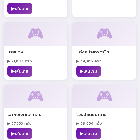
▶
เล่นเกม
🎮
🎮
นายแดง
แต่งหน้าสาวตาโต
▶ 71,803 ครั้ง
▶ 64,368 ครั้ง
▶
▶
เล่นเกม
เล่นเกม
🎮
🎮
เจ้าหญิงทะเลทราย
โจรปล้นธนาคาร
▶ 57,553 ครั้ง
▶ 89,656 ครั้ง
▶
▶
เล่นเกม
เล่นเกม