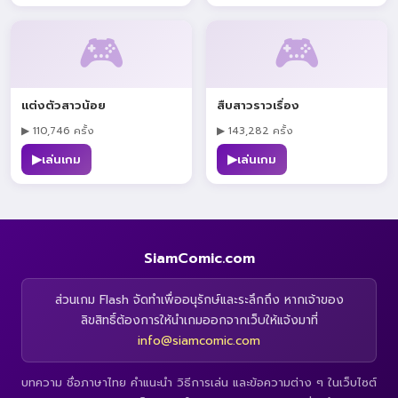
🎮
🎮
แต่งตัวสาวน้อย
สืบสาวราวเรื่อง
▶ 110,746 ครั้ง
▶ 143,282 ครั้ง
▶
▶
เล่นเกม
เล่นเกม
SiamComic.com
ส่วนเกม Flash จัดทำเพื่ออนุรักษ์และระลึกถึง หากเจ้าของ
ลิขสิทธิ์ต้องการให้นำเกมออกจากเว็บให้แจ้งมาที่
info@siamcomic.com
บทความ ชื่อภาษาไทย คำแนะนำ วิธีการเล่น และข้อความต่าง ๆ ในเว็บไซต์