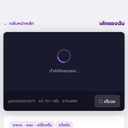
เค้กของฉัน
← กลับหน้าหลัก
กำลังโหลดเกม...
g0000002975 · 65,757 ครั้ง · 611x480
⛶ เต็มจอ
อาหาร - ขนม - เครื่องดื่ม
แอ็คชั่น