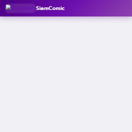
SiamComic