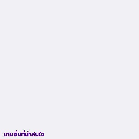
เกมอื่นที่น่าสนใจ