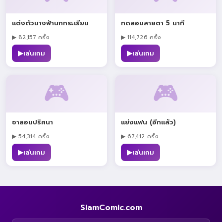
แต่งตัวนางฟ้านกกระเรียน
ทดสอบสายตา 5 นาที
▶ 82,157 ครั้ง
▶ 114,726 ครั้ง
▶
▶
เล่นเกม
เล่นเกม
🎮
🎮
ซาลอนปริศนา
แย่งแฟน (อีกแล้ว)
▶ 54,314 ครั้ง
▶ 67,412 ครั้ง
▶
▶
เล่นเกม
เล่นเกม
SiamComic.com