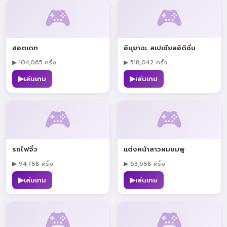
🎮
🎮
ฮอตเดท
อินุยาฉะ สเปเชียลอิดิชั่น
▶ 104,065 ครั้ง
▶ 518,042 ครั้ง
▶
▶
เล่นเกม
เล่นเกม
🎮
🎮
รถไฟจิ๋ว
แต่งหน้าสาวผมชมพู
▶ 94,788 ครั้ง
▶ 63,688 ครั้ง
▶
▶
เล่นเกม
เล่นเกม
🎮
🎮