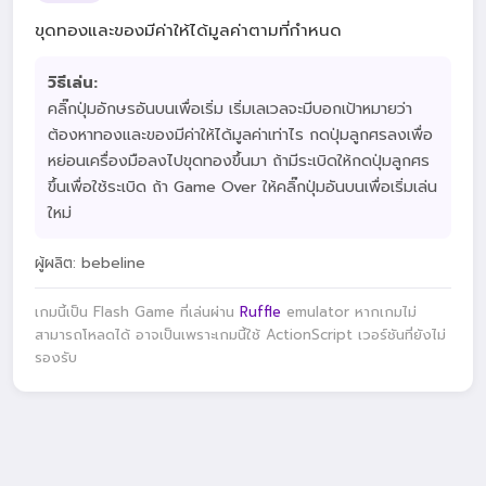
ขุดทองและของมีค่าให้ได้มูลค่าตามที่กำหนด
วิธีเล่น:
คลิ๊กปุ่มอักษรอันบนเพื่อเริ่ม เริ่มเลเวลจะมีบอกเป้าหมายว่า
ต้องหาทองและของมีค่าให้ได้มูลค่าเท่าไร กดปุ่มลูกศรลงเพื่อ
หย่อนเครื่องมือลงไปขุดทองขึ้นมา ถ้ามีระเบิดให้กดปุ่มลูกศร
ขึ้นเพื่อใช้ระเบิด ถ้า Game Over ให้คลิ๊กปุ่มอันบนเพื่อเริ่มเล่น
ใหม่
ผู้ผลิต: bebeline
เกมนี้เป็น Flash Game ที่เล่นผ่าน
Ruffle
emulator หากเกมไม่
สามารถโหลดได้ อาจเป็นเพราะเกมนี้ใช้ ActionScript เวอร์ชันที่ยังไม่
รองรับ