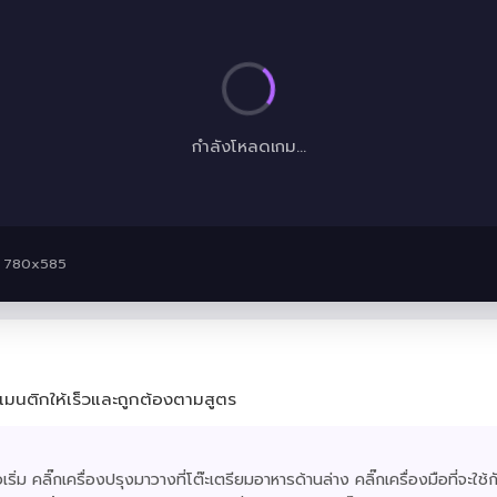
กำลังโหลดเกม...
 · 780x585
รแมนติกให้เร็วและถูกต้องตามสูตร
อเริ่ม คลิ๊กเครื่องปรุงมาวางที่โต๊ะเตรียมอาหารด้านล่าง คลิ๊กเครื่องมือที่จะใช้ก