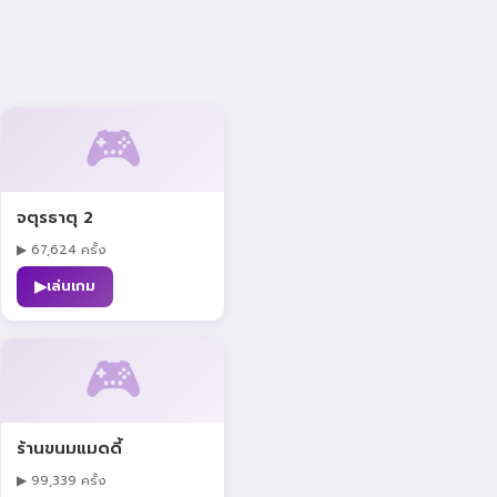
🎮
จตุรธาตุ 2
▶ 67,624 ครั้ง
▶
เล่นเกม
🎮
ร้านขนมแมดดี้
▶ 99,339 ครั้ง