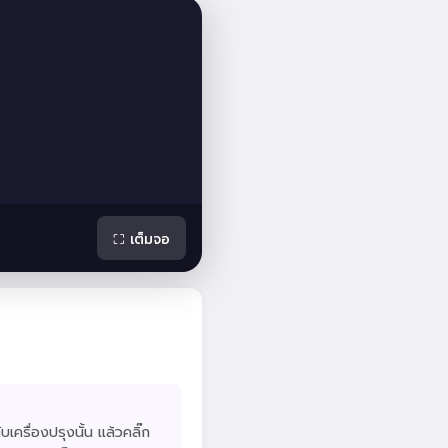
⛶ เต็มจอ
ับเครื่องปรุงนั้น แล้วคลิ๊ก