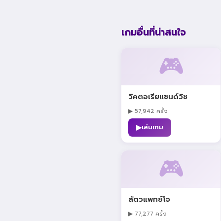
เกมอื่นที่น่าสนใจ
🎮
วิคตอเรียแซนด์วิช
▶ 57,942 ครั้ง
▶
เล่นเกม
🎮
สัตวแพทย์โจ
▶ 77,277 ครั้ง