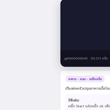
g0000003045 · 151,371 ครั้ง
อาหาร - ขนม - เครื่องดื่ม
เป็นพ่อครัวปรุงอาหารมื้อโ
วิธีเล่น:
คลิ๊ก Start แล้วคลิ๊ก ok เพื่